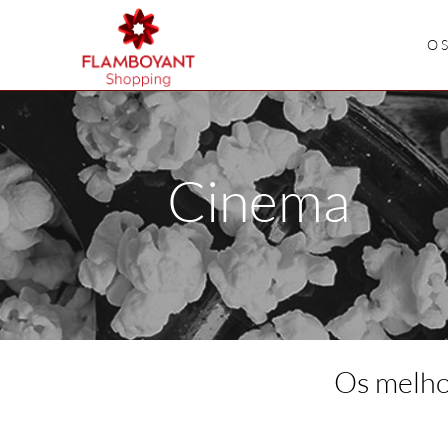
O 
Cinema
Os melho