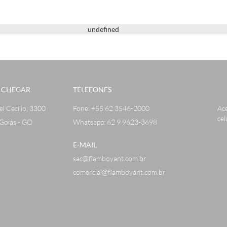
undefined
 CHEGAR
TELEFONES
el Cecílio, 3300
Fone:
+55 62 3546-2000
Ac
cel
Goiás - GO
Whatsapp: 62 9 9623-3698
E-MAIL
sac@flamboyant.com.br
comercial@flamboyant.com.br