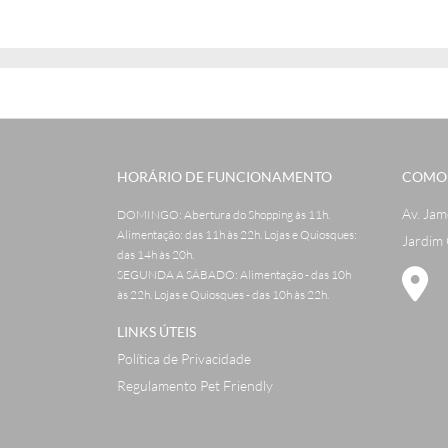
HORÁRIO DE FUNCIONAMENTO
COMO
Av. Jam
DOMINGO: Abertura do Shopping às 11h.
Alimentação: das 11h às 22h. Lojas e Quiosques:
Jardim 
das 14h às 20h.
SEGUNDA A SÁBADO: Alimentação - das 10h
às 22h. Lojas e Quiosques - das 10h às 22h.
LINKS ÚTEIS
Política de Privacidade
Regulamento Pet Friendly