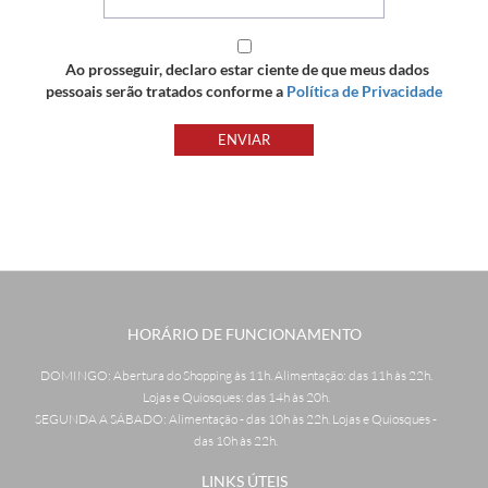
Ao prosseguir, declaro estar ciente de que meus dados
pessoais serão tratados conforme a
Política de Privacidade
ENVIAR
HORÁRIO DE FUNCIONAMENTO
DOMINGO: Abertura do Shopping às 11h. Alimentação: das 11h às 22h.
Lojas e Quiosques: das 14h às 20h.
SEGUNDA A SÁBADO: Alimentação - das 10h às 22h. Lojas e Quiosques -
das 10h às 22h.
LINKS ÚTEIS