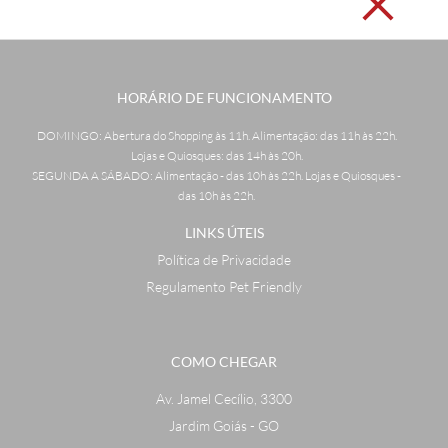
HORÁRIO DE FUNCIONAMENTO
DOMINGO: Abertura do Shopping às 11h. Alimentação: das 11h às 22h.
Lojas e Quiosques: das 14h às 20h.
SEGUNDA A SÁBADO: Alimentação - das 10h às 22h. Lojas e Quiosques -
das 10h às 22h.
LINKS ÚTEIS
Política de Privacidade
Regulamento Pet Friendly
COMO CHEGAR
Av. Jamel Cecílio, 3300
Jardim Goiás - GO