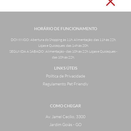
HORÁRIO DE FUNCIONAMENTO
DOMINGO: Abertura do Shopping às 11h. Alimentação: das 11h às 22h.
Lojas e Quiosques: das 14h às 20h.
SEGUNDA A SÁBADO: Alimentação - das 10h às 22h. Lojas e Quiosques -
das 10h às 22h.
LINKS ÚTEIS
Política de Privacidade
Regulamento Pet Friendly
COMO CHEGAR
Av. Jamel Cecílio, 3300
Jardim Goiás - GO